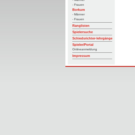
- Frauen
Borkum
- Männer
- Frauen
Ranglisten
Spielersuche
Schiedsrichter-lehrgänge
Spieler/Portal
Onlineanmeldung
Impressum