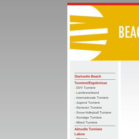
Startseite Beach
Turniere/Ergebnisse
- DVV Turniere
- Landesverband
- internationale Turniere
- Jugend Turniere
- Senioren Turniere
- Snow-Volleyball Turniere
- Sonstige Turniere
- Mixed Turniere
Aktuelle Turniere
Laboe
- Männer