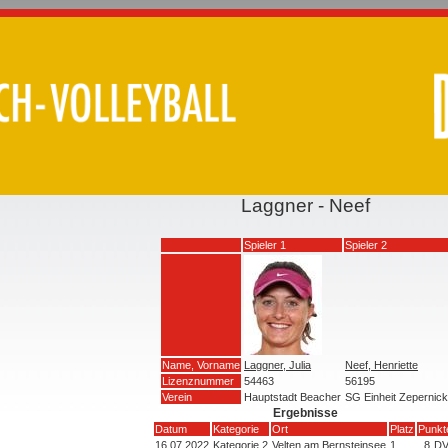
Laggner - Neef
Spieler 1
Spieler 2
Name, Vorname
Laggner, Julia
Neef, Henriette
Lizenznummer
54463
56195
Verein
Hauptstadt Beacher
SG Einheit Zepernick
Ergebnisse
Datum
Kategorie
Ort
Platz
Punkt
16.07.2022
Kategorie 2
Velten am Bernsteinsee
1
8
D