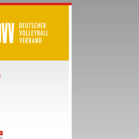
e*
VV