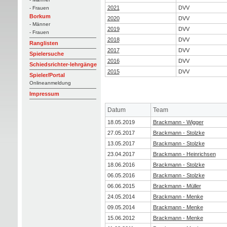
2021
DVV
- Frauen
Borkum
2020
DVV
- Männer
2019
DVV
- Frauen
2018
DVV
Ranglisten
2017
DVV
Spielersuche
2016
DVV
Schiedsrichter-lehrgänge
2015
DVV
Spieler/Portal
Onlineanmeldung
Impressum
Datum
Team
18.05.2019
Brackmann - Wigger
27.05.2017
Brackmann - Stolzke
13.05.2017
Brackmann - Stolzke
23.04.2017
Brackmann - Heinrichsen
18.06.2016
Brackmann - Stolzke
06.05.2016
Brackmann - Stolzke
06.06.2015
Brackmann - Müller
24.05.2014
Brackmann - Menke
09.05.2014
Brackmann - Menke
15.06.2012
Brackmann - Menke