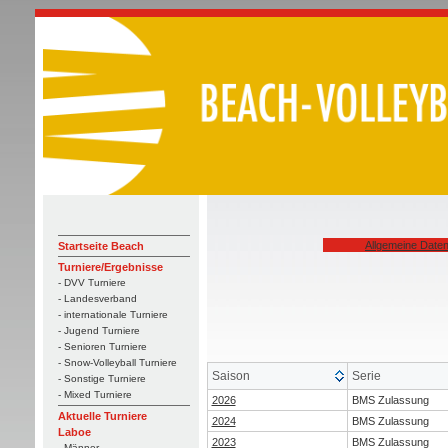
Allgemeine Date
Startseite Beach
Turniere/Ergebnisse
- DVV Turniere
- Landesverband
- internationale Turniere
- Jugend Turniere
- Senioren Turniere
- Snow-Volleyball Turniere
Saison
Serie
- Sonstige Turniere
- Mixed Turniere
2026
BMS Zulassung
Aktuelle Turniere
2024
BMS Zulassung
Laboe
2023
BMS Zulassung
- Männer