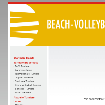
Startseite Beach
Turniere/Ergebnisse
- DVV Turniere
- Landesverband
- internationale Turniere
- Jugend Turniere
- Senioren Turniere
- Snow-Volleyball Turniere
- Sonstige Turniere
- Mixed Turniere
Aktuelle Turniere
*die angezeigten P
Laboe
- Männer