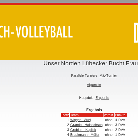
Unser Norden Lübecker Bucht Fra
Parallele Turniere:
Mä.-Turnier
Allgemein
Hauptfeld:
Ergebnis
Ergebnis
Platz
Team
Verein
Punkte*
1
Wigger - Wurl
-ohne-
4
DVV
2
Grande - Heinrichsen
-ohne-
3
DVV
3
Grebien - Kaplick
-ohne-
2
DVV
4
Brackmann - Müller
-ohne-
1
DVV