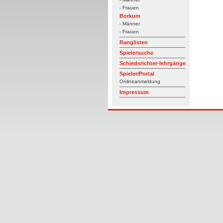
- Frauen
Borkum
- Männer
- Frauen
Ranglisten
Spielersuche
Schiedsrichter-lehrgänge
Spieler/Portal
Onlineanmeldung
Impressum