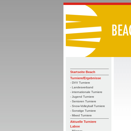
Startseite Beach
Turniere/Ergebnisse
- DVV Turniere
- Landesverband
- internationale Turniere
- Jugend Turniere
- Senioren Turniere
- Snow-Volleyball Turniere
- Sonstige Turniere
- Mixed Turniere
Aktuelle Turniere
Laboe
- Männer