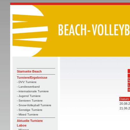
Startseite Beach
Turniere/Ergebnisse
N
- DVV Turniere
L
- Landesverband
V
- internationale Turniere
- Jugend Turniere
Datum
- Senioren Turniere
20.08.
- Snow-Volleyball Turniere
21.06.
- Sonstige Turniere
- Mixed Turniere
Aktuelle Turniere
Laboe
- Männer