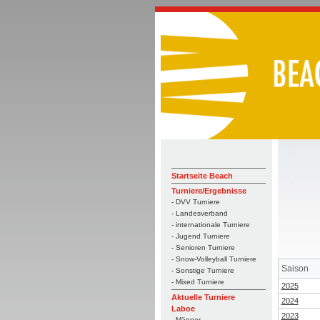
Startseite Beach
Turniere/Ergebnisse
- DVV Turniere
- Landesverband
- internationale Turniere
- Jugend Turniere
- Senioren Turniere
- Snow-Volleyball Turniere
Saison
- Sonstige Turniere
- Mixed Turniere
2025
Aktuelle Turniere
2024
Laboe
2023
- Männer