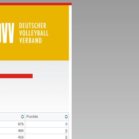
Punkte
875
0
465
5
416
5