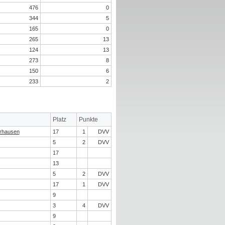
476
0
344
5
165
0
265
13
124
13
273
8
150
6
233
2
Platz
Punkte
rhausen
17
1
DVV
5
2
DVV
17
13
5
2
DVV
17
1
DVV
9
3
4
DVV
9