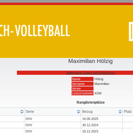
Maximilian Hölzig
Allgemeine Daten und Ergebnisse
Name
Hölzig
Vorname
Maximilian
Verein
Lizenznummer
4296
Ranglistenplätze
Serie
Bezug
Platz
DVV
16.06.2025
DVV
30.12.2024
DVV
18.12.2023