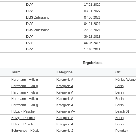
DVV
17.01.2022
DVV
03.01.2022
BMS Zulassung
07.06.2021
DVV
04.01.2021
BMS Zulassung
22.03.2021
DVV
30.12.2019
DVV
06.05.2013
DVV
17.10.2011
Ergebnisse
Team
Kategorie
Ort
Hartmann - Hölzig
Kategorie A+
Königs Wuste
Hartmann - Hölzig
Kategorie A
Berlin
Hartmann - Hölzig
Kategorie A
Berlin
Hartmann - Hölzig
Kategorie A
Berlin
Hartmann - Hölzig
Kategorie A
Berlin
Hölzig - Peschel
Kategorie A+
Beach 61
Hölzig - Peschel
Kategorie A
Berlin
Hölzig - Peschel
Kategorie A
Berlin
Bobryshev - Hölzig
Kategorie 2
Potsdam