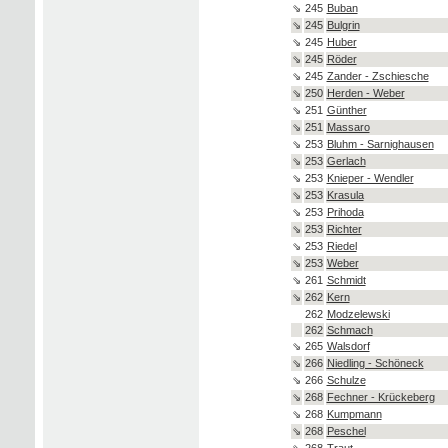
⇘
245
Buban
⇘
245
Bulgrin
⇘
245
Huber
⇘
245
Röder
⇘
245
Zander - Zschiesche
⇘
250
Herden - Weber
⇘
251
Günther
⇘
251
Massaro
⇘
253
Bluhm - Sarnighausen
⇘
253
Gerlach
⇘
253
Knieper - Wendler
⇘
253
Krasula
⇘
253
Prihoda
⇘
253
Richter
⇘
253
Riedel
⇘
253
Weber
⇘
261
Schmidt
⇘
262
Kern
262
Modzelewski
262
Schmach
⇘
265
Walsdorf
⇘
266
Niedling - Schöneck
⇘
266
Schulze
⇘
268
Fechner - Krückeberg
⇘
268
Kumpmann
⇘
268
Peschel
⇘
268
Traut