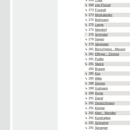
⇘
268
von Possel
⇘
273
Freundt
⇘
273
Moskaluniec
⇘
275
Boßmann
⇘
275
Leege
⇘
275
Niendorf
275
Schröder
⇘
279
Hagen
⇘
279
Siegmeier
⇘
281
Bürschgens - Meuser
⇘
281
Effinger - Zimmer
⇘
281
Pudler
⇘
281
Siwick
285
Braune
⇘
285
Kux
⇘
285
Witte
⇘
288
Denner
⇘
288
Gutmann
⇘
288
Royla
⇘
291
David
⇘
291
Deutschmann
⇘
291
Kempe
⇘
291
Klein - Wendler
⇘
291
Kondratjew
⇘
291
Schramm
⇘
291
Spranger