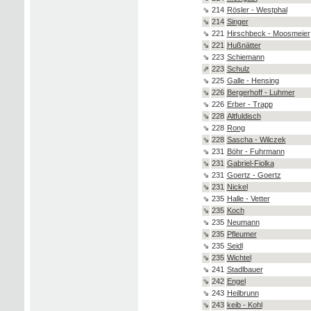
⇘
214
Rösler - Westphal
⇘
214
Singer
⇘
221
Hirschbeck - Moosmeier
⇘
221
Hußnätter
⇘
223
Schiemann
⇗
223
Schulz
⇘
225
Galle - Hensing
⇘
226
Bergerhoff - Luhmer
⇘
226
Erber - Trapp
⇘
228
Altfuldisch
⇘
228
Rong
⇘
228
Sascha - Wilczek
⇘
231
Böhr - Fuhrmann
⇘
231
Gabriel-Fiolka
⇘
231
Goertz - Goertz
⇘
231
Nickel
⇘
235
Halle - Vetter
⇘
235
Koch
⇘
235
Neumann
⇘
235
Pfleumer
⇘
235
Seidl
⇘
235
Wichtel
⇘
241
Stadlbauer
⇘
242
Engel
⇘
243
Heilbrunn
⇘
243
keib - Kohl