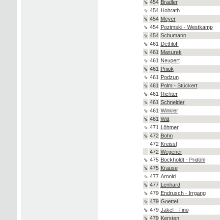
⇘
454
Bradler
⇘
454
Hohrath
⇘
454
Meyer
⇘
454
Pozimski - Westkamp
⇘
454
Schumann
⇘
461
Dethloff
⇘
461
Masurek
⇘
461
Neupert
⇘
461
Pniok
⇘
461
Podzun
⇘
461
Polm - Stückert
⇘
461
Richter
⇘
461
Schneider
⇘
461
Winkler
⇘
461
Witt
⇘
471
Löhmer
⇘
472
Bohn
472
Kreissl
472
Wegener
⇘
475
Bockholdt - Pridöhl
⇘
475
Krause
⇘
477
Arnold
⇘
477
Lenhard
⇘
479
Endrusch - Irrgang
⇘
479
Goettel
⇘
479
Jäkel - Tino
⇘
479
Kersten