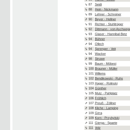
⇘
87
Seidt
⇘
88
Hein - Nickmann
⇘
89
Lehner - Schreiner
⇗
90
Beyer - Hellner
⇘
91
Richter - Stuhlträger
⇘
92
Dittmann - von Aschweg
⇘
93
Glaser - Hannibal-Betz
⇘
94
Bühner
⇗
94
Ollech
⇘
94
Sprenger - Veit
⇘
94
Wacker
⇗
98
Struwe
⇘
99
Baum - Möbest
⇘
100
Brauner - Müller
⇘
101
Willems
⇘
102
Bendikowski - Ruhs
⇘
103
Hager - Rolinski
⇘
104
Günther
⇘
105
Mutz - Pahlplatz
⇗
106
Fröhlich
⇗
107
Preuß - Zöllner
⇗
108
Kliche - Lamping
⇗
109
Girra
⇗
109
Korn - Przybylski
⇗
111
Gierga - Spaete
⇘
111
Volz