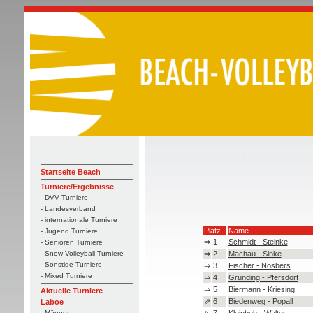
Startseite Beach
Turniere/Ergebnisse
- DVV Turniere
- Landesverband
- internationale Turniere
Platz
Name
- Jugend Turniere
⇒
1
Schmidt - Steinke
- Senioren Turniere
⇒
2
Machau - Sinke
- Snow-Volleyball Turniere
- Sonstige Turniere
⇒
3
Fischer - Nosbers
- Mixed Turniere
⇒
4
Gründing - Pfersdorf
⇒
5
Biermann - Kriesing
Aktuelle Turniere
⇗
6
Biedenweg - Popall
Laboe
⇘
7
Kleinbub - Walter
- Männer