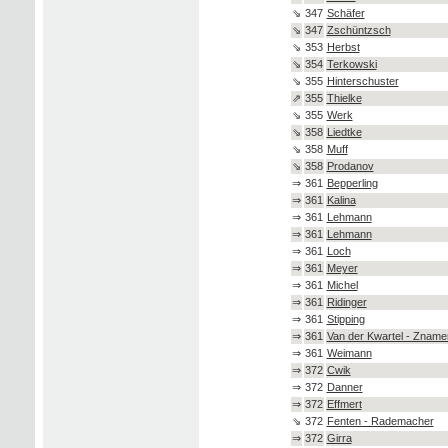
⇘
347
Schäfer
⇘
347
Zschüntzsch
⇘
353
Herbst
⇘
354
Terkowski
⇘
355
Hinterschuster
⇗
355
Thielke
⇘
355
Werk
⇘
358
Liedtke
⇘
358
Muff
⇘
358
Prodanov
⇒
361
Bepperling
⇒
361
Kalina
⇒
361
Lehmann
⇒
361
Lehmann
⇒
361
Loch
⇒
361
Meyer
⇒
361
Michel
⇒
361
Ridinger
⇒
361
Stipping
⇒
361
Van der Kwartel - Znam
⇒
361
Weimann
⇒
372
Cwik
⇒
372
Danner
⇒
372
Effmert
⇘
372
Fenten - Rademacher
⇒
372
Girra