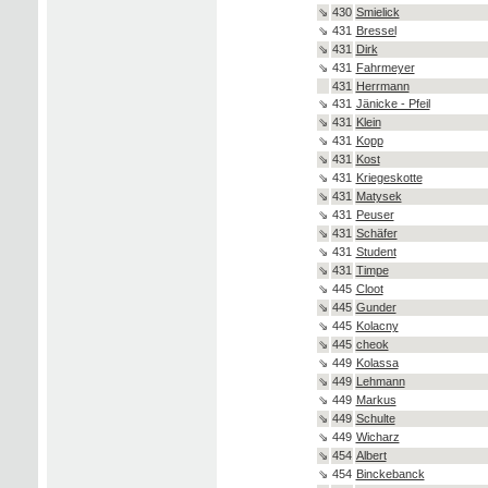
⇘
430
Smielick
⇘
431
Bressel
⇘
431
Dirk
⇘
431
Fahrmeyer
431
Herrmann
⇘
431
Jänicke - Pfeil
⇘
431
Klein
⇘
431
Kopp
⇘
431
Kost
⇘
431
Kriegeskotte
⇘
431
Matysek
⇘
431
Peuser
⇘
431
Schäfer
⇘
431
Student
⇘
431
Timpe
⇘
445
Cloot
⇘
445
Gunder
⇘
445
Kolacny
⇘
445
cheok
⇘
449
Kolassa
⇘
449
Lehmann
⇘
449
Markus
⇘
449
Schulte
⇘
449
Wicharz
⇘
454
Albert
⇘
454
Binckebanck