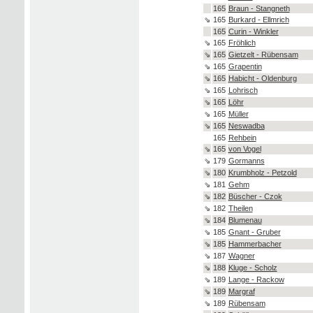
165
Braun - Stangneth
⇘
165
Burkard - Ellmrich
165
Curin - Winkler
⇘
165
Fröhlich
⇘
165
Gietzelt - Rübensam
⇘
165
Grapentin
⇘
165
Habicht - Oldenburg
⇘
165
Lohrisch
⇘
165
Löhr
⇘
165
Müller
⇘
165
Neswadba
165
Rehbein
⇘
165
von Vogel
⇘
179
Gormanns
⇘
180
Krumbholz - Petzold
⇘
181
Gehm
⇘
182
Büscher - Czok
⇘
182
Theilen
⇘
184
Blumenau
⇘
185
Gnant - Gruber
⇘
185
Hammerbacher
⇘
187
Wagner
⇘
188
Kluge - Scholz
⇘
189
Lange - Rackow
⇘
189
Margraf
⇘
189
Rübensam