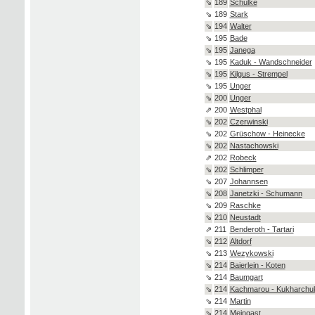
⇘
189
Schülke
⇘
189
Stark
⇘
194
Walter
⇘
195
Bade
⇘
195
Janega
⇘
195
Kaduk - Wandschneider
⇘
195
Kilgus - Strempel
⇘
195
Unger
⇘
200
Unger
⇗
200
Westphal
⇘
202
Czerwinski
⇘
202
Grüschow - Heinecke
⇘
202
Nastachowski
⇗
202
Robeck
⇘
202
Schlimper
⇘
207
Johannsen
⇘
208
Janetzki - Schumann
⇘
209
Raschke
⇘
210
Neustadt
⇗
211
Benderoth - Tartari
⇘
212
Altdorf
⇘
213
Wezykowski
⇘
214
Baierlein - Koten
⇘
214
Baumgart
⇘
214
Kachmarou - Kukharchu
⇘
214
Martin
⇘
214
Meingast