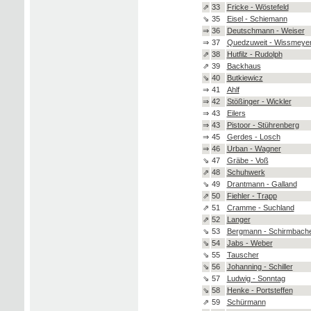
⇗
33
Fricke - Wöstefeld
⇘
35
Eisel - Schiemann
⇒
36
Deutschmann - Weiser
⇒
37
Quedzuweit - Wissmeye
⇗
38
Hutfilz - Rudolph
⇗
39
Backhaus
⇘
40
Butkiewicz
⇒
41
Ahlf
⇒
42
Stößinger - Wickler
⇒
43
Eilers
⇒
43
Pistoor - Stührenberg
⇒
45
Gerdes - Losch
⇒
46
Urban - Wagner
⇘
47
Gräbe - Voß
⇗
48
Schuhwerk
⇘
49
Drantmann - Galland
⇗
50
Fiehler - Trapp
⇗
51
Cramme - Suchland
⇗
52
Langer
⇘
53
Bergmann - Schirmbach
⇘
54
Jabs - Weber
⇘
55
Tauscher
⇘
56
Johanning - Schiller
⇘
57
Ludwig - Sonntag
⇘
58
Henke - Portsteffen
⇗
59
Schürmann