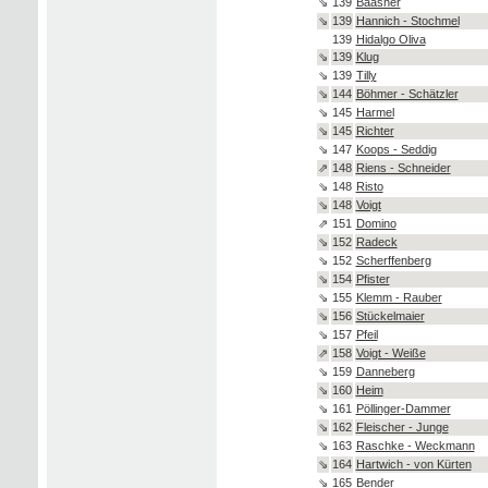
⇘
139
Baasner
⇘
139
Hannich - Stochmel
139
Hidalgo Oliva
⇘
139
Klug
⇘
139
Tilly
⇘
144
Böhmer - Schätzler
⇘
145
Harmel
⇘
145
Richter
⇘
147
Koops - Seddig
⇗
148
Riens - Schneider
⇘
148
Risto
⇘
148
Voigt
⇗
151
Domino
⇘
152
Radeck
⇘
152
Scherffenberg
⇘
154
Pfister
⇘
155
Klemm - Rauber
⇘
156
Stückelmaier
⇘
157
Pfeil
⇗
158
Voigt - Weiße
⇘
159
Danneberg
⇘
160
Heim
⇘
161
Pöllinger-Dammer
⇘
162
Fleischer - Junge
⇘
163
Raschke - Weckmann
⇘
164
Hartwich - von Kürten
⇘
165
Bender