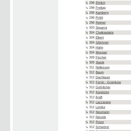
⇘
298
Ehrlich
⇘
298
Freitag
⇘
298
Kamberg
⇘
298
Pröhl
⇘
298
Reimer
⇘
303
Squarra
⇘
304
Chalkiadakis
⇘
304
Elbert
⇘
304
Glöckner
⇘
304
Hahn
⇘
304
Mospan
⇘
309
Fischer
⇘
309
Stasik
⇘
311
Nellessen
⇘
312
Baum
⇘
312
Dachlauer
⇘
312
Ferrin - Gramkow
⇘
312
Gehrlicher
⇘
312
Konetzke
⇘
312
Kraft
⇘
312
Lazzarano
⇘
312
Lemke
⇘
312
Neumann
⇘
312
Nissels
⇘
312
Poser
⇘
312
Schwörer