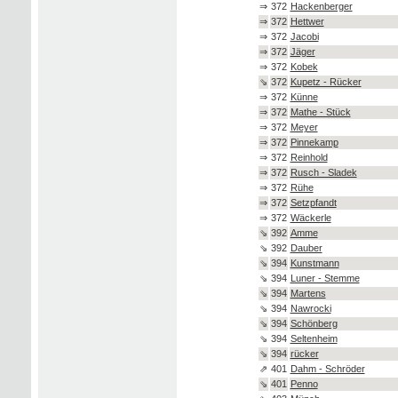
⇒
372
Hackenberger
⇒
372
Hettwer
⇒
372
Jacobi
⇒
372
Jäger
⇒
372
Kobek
⇘
372
Kupetz - Rücker
⇒
372
Künne
⇒
372
Mathe - Stück
⇒
372
Meyer
⇒
372
Pinnekamp
⇒
372
Reinhold
⇒
372
Rusch - Sladek
⇒
372
Rühe
⇒
372
Setzpfandt
⇒
372
Wäckerle
⇘
392
Amme
⇘
392
Dauber
⇘
394
Kunstmann
⇘
394
Luner - Stemme
⇘
394
Martens
⇘
394
Nawrocki
⇘
394
Schönberg
⇘
394
Seltenheim
⇘
394
rücker
⇗
401
Dahm - Schröder
⇘
401
Penno