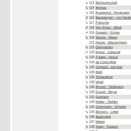
⇘
113
Büchsenschuß
⇘
114
Moreau
⇘
115
Krautwurst - Reckmann
⇗
116
Baumberger - von Harde
⇘
117
Fritzsche
⇗
118
Dey-Emke - Windt
⇗
119
Geppert - Krüger
⇘
120
Wenke - Winter
121
Hesse - Wassermann
⇘
122
Demydenko
⇗
123
Knese - Liebezeit
⇘
124
Freitag - Hesse
⇘
124
da Costa Melo
⇘
126
Gerhard - von Auw
⇘
126
Klein
⇘
128
Schlauderer
⇘
128
Vogel
⇘
130
Brumm - Stehlmann
⇘
130
Gravel - Meyer
⇘
132
Gutmann
⇘
133
Köbler - Ziehlke
⇘
134
Ostermann - Schulze
⇘
135
Beckers - Lotter
⇘
136
Bauersfeld
⇘
137
Weber
⇘
138
Kutay - Ruppert