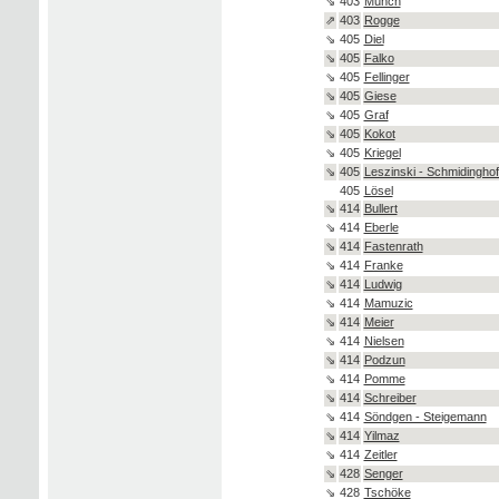
⇘
403
Münch
⇗
403
Rogge
⇘
405
Diel
⇘
405
Falko
⇘
405
Fellinger
⇘
405
Giese
⇘
405
Graf
⇘
405
Kokot
⇘
405
Kriegel
⇘
405
Leszinski - Schmidinghof
405
Lösel
⇘
414
Bullert
⇘
414
Eberle
⇘
414
Fastenrath
⇘
414
Franke
⇘
414
Ludwig
⇘
414
Mamuzic
⇘
414
Meier
⇘
414
Nielsen
⇘
414
Podzun
⇘
414
Pomme
⇘
414
Schreiber
⇘
414
Söndgen - Steigemann
⇘
414
Yilmaz
⇘
414
Zeitler
⇘
428
Senger
⇘
428
Tschöke