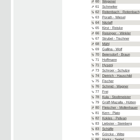
⇗
60
Wegener
⇗
61
Schmelter
⇘
62
Reitenbach - Reitenbach
⇘
63
Porath - Wiesel
⇘
64
Nitzlaff
⇘
65
Kirst - Reiske
⇗
66
Reisinger - Winkler
⇘
67
Strubel - Tischner
⇗
68
Mähl
⇘
69
Gallina - Wolf
⇘
70
Beiersdorf - Braun
⇘
71
Hoffmann
⇘
71
Hyseni
⇗
73
Schroer - Schulze
⇘
74
Dietrich - Hauschild
⇘
75
Fischer
⇘
76
Schmid - Wagner
⇘
77
Frei
⇘
78
Kula - Stodtmeister
⇘
79
Gräff-Mazalla - Hütten
⇗
80
Fleischer - Mollenhauer
⇘
81
Kern - Plato
⇘
82
Kokles - Pelivan
⇘
83
Liebster - Steinberg
⇘
83
Schäfle
⇘
85
Görcke - Witte
⇘
86
Harks - Seidel