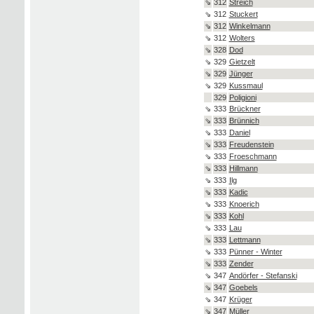
⇘
312
Streich
⇘
312
Stuckert
⇘
312
Winkelmann
⇘
312
Wolters
⇘
328
Dod
⇘
329
Gietzelt
⇘
329
Jünger
⇘
329
Kussmaul
329
Poligioni
⇘
333
Brückner
⇘
333
Brünnich
⇘
333
Daniel
⇘
333
Freudenstein
⇘
333
Froeschmann
⇘
333
Hillmann
⇘
333
Ilg
⇘
333
Kadic
⇘
333
Knoerich
⇘
333
Kohl
⇘
333
Lau
⇘
333
Lettmann
⇘
333
Pünner - Winter
⇘
333
Zender
⇘
347
Andörfer - Stefanski
⇘
347
Goebels
⇘
347
Krüger
⇘
347
Müller