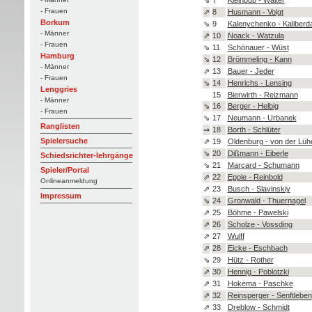
- Frauen
⇗
8
Husmann - Voigt
Borkum
⇘
9
Kalenychenko - Kaliberd
- Männer
⇗
10
Noack - Watzula
- Frauen
⇘
11
Schönauer - Wüst
Hamburg
⇘
12
Brömmeling - Kann
- Männer
⇗
13
Bauer - Jeder
- Frauen
⇘
14
Henrichs - Lensing
Lenggries
15
Bierwirth - Reizmann
- Männer
⇘
16
Berger - Helbig
- Frauen
⇘
17
Neumann - Urbanek
Ranglisten
⇒
18
Borth - Schlüter
Spielersuche
⇗
19
Oldenburg - von der Lüh
⇘
20
Dißmann - Eiberle
Schiedsrichter-lehrgänge
⇘
21
Marcard - Schumann
Spieler/Portal
⇗
22
Epple - Reinbold
Onlineanmeldung
⇗
23
Busch - Slavinskiy
Impressum
⇘
24
Gronwald - Thuernagel
⇗
25
Böhme - Pawelski
⇗
26
Scholze - Vossding
⇗
27
Wulff
⇗
28
Eicke - Eschbach
⇘
29
Hütz - Rother
⇗
30
Hennig - Poblotzki
⇗
31
Hokema - Paschke
⇗
32
Reinsperger - Senftleben
⇗
33
Dreblow - Schmidt