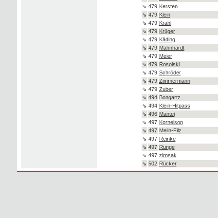
⇘
479
Kersten
⇘
479
Klein
⇘
479
Krahl
⇘
479
Krüger
⇘
479
Käding
⇘
479
Mahnhardt
⇘
479
Meier
⇘
479
Rosolski
⇘
479
Schröder
⇘
479
Zimmermann
⇘
479
Zuber
⇘
494
Bongartz
⇘
494
Klein-Hitpass
⇘
496
Mantei
⇘
497
Kornelson
⇘
497
Melin-Filz
⇘
497
Reinke
⇘
497
Runge
⇘
497
zirnsak
⇘
502
Rücker