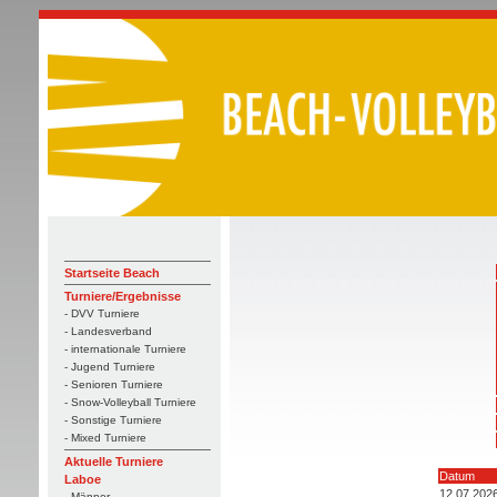
Startseite Beach
Turniere/Ergebnisse
- DVV Turniere
- Landesverband
- internationale Turniere
- Jugend Turniere
- Senioren Turniere
- Snow-Volleyball Turniere
- Sonstige Turniere
- Mixed Turniere
Aktuelle Turniere
Datum
Laboe
12.07.202
- Männer