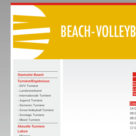
Startseite Beach
Turniere/Ergebnisse
N
- DVV Turniere
L
- Landesverband
Ve
- internationale Turniere
- Jugend Turniere
Dat
- Senioren Turniere
14.
- Snow-Volleyball Turniere
09.
- Sonstige Turniere
08.
- Mixed Turniere
02.
Aktuelle Turniere
17.
Laboe
- Männer