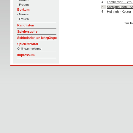
4
Lemberger - Stra
- Frauen
5
Sarnighausen - 
Borkum
6
Heinrich - Ketzer
- Männer
- Frauen
zur In
Ranglisten
Spielersuche
Schiedsrichter-lehrgänge
Spieler/Portal
Onlineanmeldung
Impressum