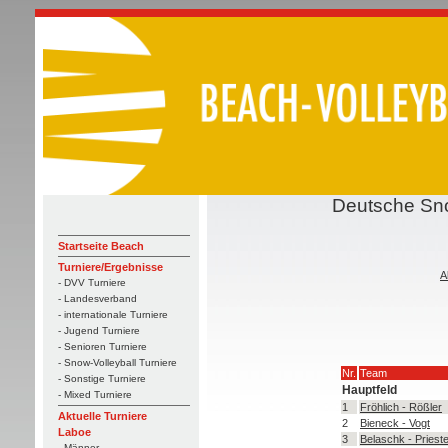
Deutsche Sno
Startseite Beach
Turniere/Ergebnisse
A
- DVV Turniere
- Landesverband
- internationale Turniere
- Jugend Turniere
- Senioren Turniere
- Snow-Volleyball Turniere
Nr.
Team
- Sonstige Turniere
Hauptfeld
- Mixed Turniere
1
Fröhlich - Rößler
Aktuelle Turniere
2
Bieneck - Vogt
Laboe
3
Belaschk - Priest
- Männer