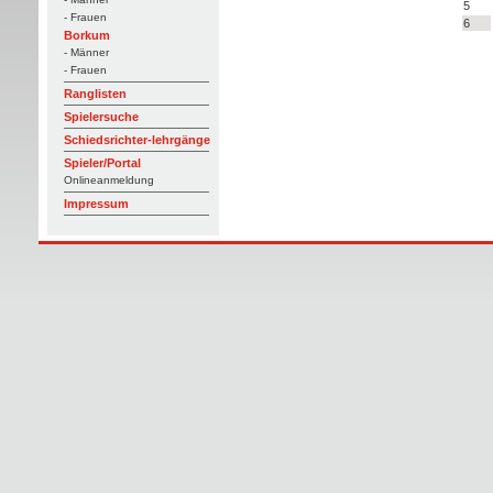
5
- Frauen
6
Borkum
- Männer
- Frauen
Ranglisten
Spielersuche
Schiedsrichter-lehrgänge
Spieler/Portal
Onlineanmeldung
Impressum