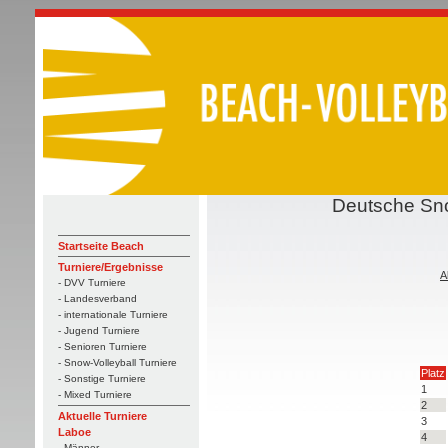
Deutsche Sno
Startseite Beach
Turniere/Ergebnisse
A
- DVV Turniere
- Landesverband
- internationale Turniere
- Jugend Turniere
- Senioren Turniere
- Snow-Volleyball Turniere
Platz
- Sonstige Turniere
1
- Mixed Turniere
2
Aktuelle Turniere
3
Laboe
4
- Männer