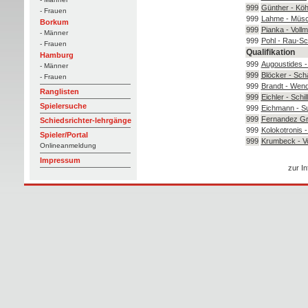
999
Günther - Köh
- Frauen
999
Lahme - Müs
Borkum
999
Pianka - Vollm
- Männer
999
Pohl - Rau-S
- Frauen
Qualifikation
Hamburg
999
Augoustides 
- Männer
999
Blöcker - Sc
- Frauen
999
Brandt - Wen
Ranglisten
999
Eichler - Schil
Spielersuche
999
Eichmann - S
999
Fernandez Gr
Schiedsrichter-lehrgänge
999
Kolokotronis -
Spieler/Portal
999
Krumbeck - Vo
Onlineanmeldung
Impressum
zur In