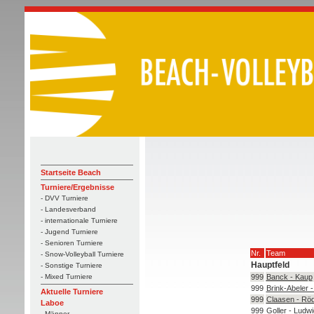
Startseite Beach
Turniere/Ergebnisse
- DVV Turniere
- Landesverband
- internationale Turniere
- Jugend Turniere
- Senioren Turniere
Nr.
Team
- Snow-Volleyball Turniere
Hauptfeld
- Sonstige Turniere
999
Banck - Kaup
- Mixed Turniere
999
Brink-Abeler -
Aktuelle Turniere
999
Claasen - Rö
Laboe
999
Goller - Ludwi
- Männer