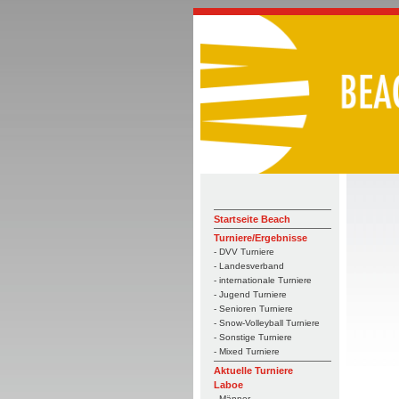
Startseite Beach
Turniere/Ergebnisse
- DVV Turniere
- Landesverband
- internationale Turniere
- Jugend Turniere
- Senioren Turniere
- Snow-Volleyball Turniere
- Sonstige Turniere
- Mixed Turniere
Aktuelle Turniere
Laboe
- Männer