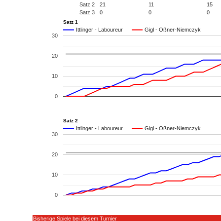
Satz 2
21
11
15
Satz 3
0
0
0
Satz 1
Ittlinger - Laboureur
Gigl - Oßner-Niemczyk
30
20
10
0
Satz 2
Ittlinger - Laboureur
Gigl - Oßner-Niemczyk
30
20
10
0
Bisherige Spiele bei diesem Turnier