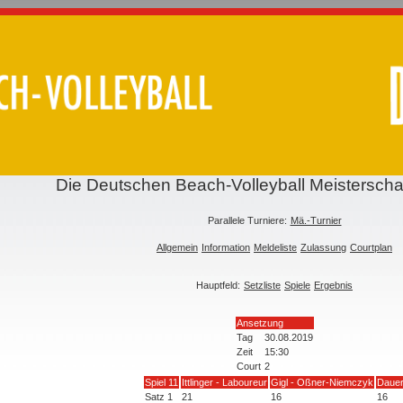
Die Deutschen Beach-Volleyball Meisterscha
Parallele Turniere:
Mä.-Turnier
Allgemein
Information
Meldeliste
Zulassung
Courtplan
Hauptfeld:
Setzliste
Spiele
Ergebnis
Ansetzung
Tag
30.08.2019
Zeit
15:30
Court
2
Spiel 11
Ittlinger - Laboureur
Gigl - Oßner-Niemczyk
Daue
Satz 1
21
16
16