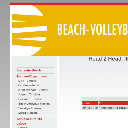
Head 2 Head: It
Startseite Beach
Turniere/Ergebnisse
- DVV Turniere
- Landesverband
- internationale Turniere
- Jugend Turniere
- Senioren Turniere
Datum
Ort
- Snow-Volleyball Turniere
29.08.2019
Timmendorfer Stran
- Sonstige Turniere
- Mixed Turniere
Aktuelle Turniere
Laboe
- Männer