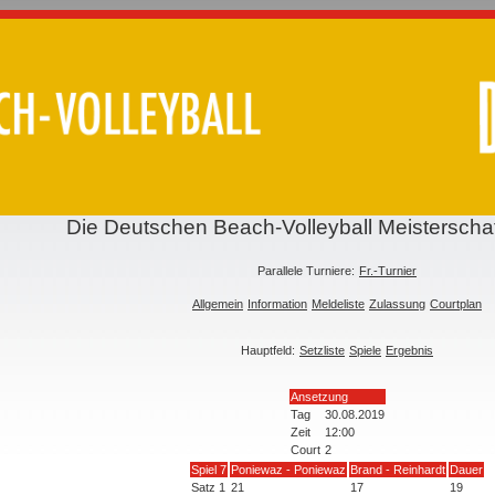
Die Deutschen Beach-Volleyball Meistersch
Parallele Turniere:
Fr.-Turnier
Allgemein
Information
Meldeliste
Zulassung
Courtplan
Hauptfeld:
Setzliste
Spiele
Ergebnis
Ansetzung
Tag
30.08.2019
Zeit
12:00
Court
2
Spiel 7
Poniewaz - Poniewaz
Brand - Reinhardt
Dauer
Satz 1
21
17
19