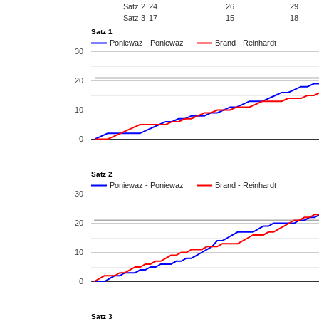
Satz 2
24
26
29
Satz 3
17
15
18
Satz 1
Poniewaz - Poniewaz
Brand - Reinhardt
30
20
10
0
Satz 2
Poniewaz - Poniewaz
Brand - Reinhardt
30
20
10
0
Satz 3