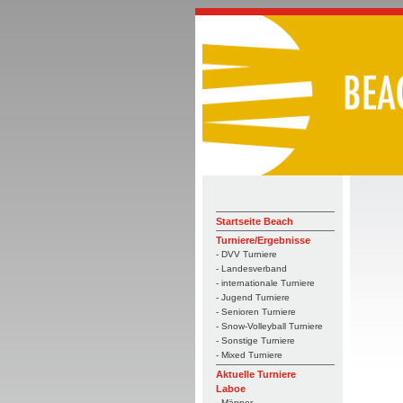
Startseite Beach
Turniere/Ergebnisse
- DVV Turniere
- Landesverband
- internationale Turniere
- Jugend Turniere
- Senioren Turniere
- Snow-Volleyball Turniere
- Sonstige Turniere
- Mixed Turniere
Aktuelle Turniere
Laboe
- Männer