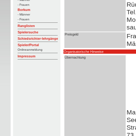
Rü
- Frauen
Borkum
Tel
- Männer
Mo
- Frauen
sau
Ranglisten
Spielersuche
Preisgeld
Fra
Schiedsrichter-lehrgänge
Mä
Spieler/Portal
Onlineanmeldung
Organisatorische Hinweise
Impressum
Übernachtung
Mar
See
Str
73 