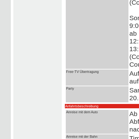
(Co
So
9:0
ab 
12:
13:
(Co
Cou
Free-TV Übertragung
Auf
au
Party
Sa
20.
Anfahrtsbeschreibung
Anreise mit dem Auto
Ab 
Abf
nac
Anreise mit der Bahn
Tim