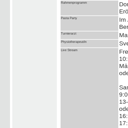
Rahmenprogramm
Don
Erö
Pasta Party
Im 
Ber
Turnierarzt
Ma
Physiotherapeut/in
Sve
Live Stream
Fre
10
Män
ode
Sa
9:0
13-
ode
16:
17: