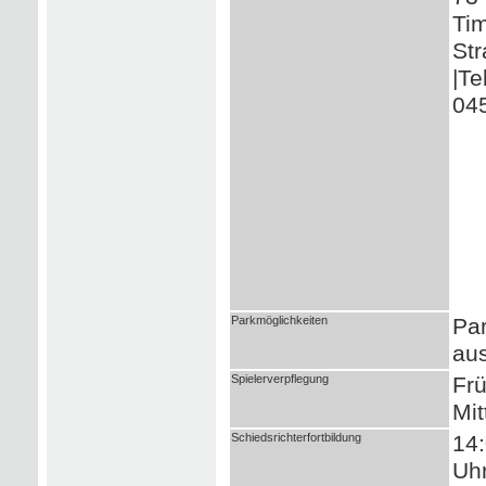
Ti
Str
|Te
04
Parkmöglichkeiten
Par
aus
Spielerverpflegung
Frü
Mit
Schiedsrichterfortbildung
14:
Uh