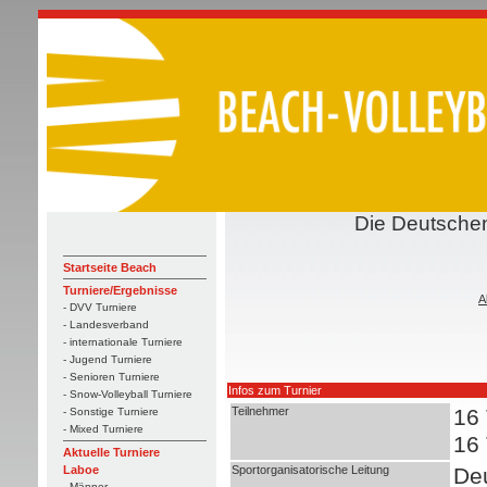
Die Deutschen
Startseite Beach
Turniere/Ergebnisse
A
- DVV Turniere
- Landesverband
- internationale Turniere
- Jugend Turniere
- Senioren Turniere
Infos zum Turnier
- Snow-Volleyball Turniere
Teilnehmer
16
- Sonstige Turniere
- Mixed Turniere
16
Aktuelle Turniere
Sportorganisatorische Leitung
Deu
Laboe
- Männer