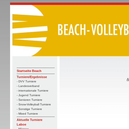
Startseite Beach
Turniere/Ergebnisse
A
- DVV Turniere
- Landesverband
- internationale Turniere
- Jugend Turniere
- Senioren Turniere
- Snow-Volleyball Turniere
- Sonstige Turniere
- Mixed Turniere
Aktuelle Turniere
Laboe
- Männer