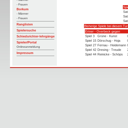
- Frauen
Spi
Borkum
Sat
- Männer
Sat
- Frauen
Sat
Ranglisten
Bisherige Spiele bei diesem Tur
Spielersuche
Ertner - Overbeck gegen
Spiel
3
Grüne - Kunst
Schiedsrichter-lehrgänge
Spiel
15
Dörschug - Hoja
Spieler/Portal
Spiel
27
Fernau - Heidemann
Onlineanmeldung
Spiel
42
Dresing - Treude
Impressum
Spiel
44
Reinicke - Schöps