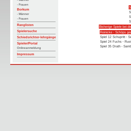
- Frauen
S
Borkum
S
- Männer
S
- Frauen
S
Ranglisten
Bisherige Spiele bei d
Spielersuche
Reinicke - Schöps g
Spiel
12
Schupritt - S
Schiedsrichter-lehrgänge
Spiel
24
Fuchs - Rus
Spieler/Portal
Spiel
35
Drath - Sam
Onlineanmeldung
Impressum