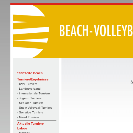
Startseite Beach
Turniere/Ergebnisse
A
- DVV Turniere
- Landesverband
- internationale Turniere
- Jugend Turniere
- Senioren Turniere
- Snow-Volleyball Turniere
- Sonstige Turniere
- Mixed Turniere
Aktuelle Turniere
Laboe
- Männer