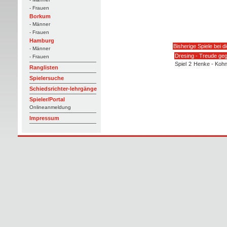
- Frauen
Borkum
- Männer
- Frauen
Hamburg
Bisherige Spiele bei 
- Männer
Dresing - Treude ge
- Frauen
Spiel
2
Henke - Koh
Ranglisten
Spielersuche
Schiedsrichter-lehrgänge
Spieler/Portal
Onlineanmeldung
Impressum