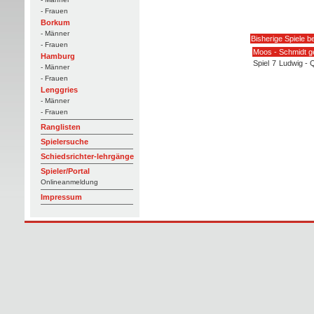
- Frauen
Borkum
- Männer
Bisherige Spiele b
- Frauen
Moos - Schmidt 
Hamburg
Spiel
7
Ludwig - 
- Männer
- Frauen
Lenggries
- Männer
- Frauen
Ranglisten
Spielersuche
Schiedsrichter-lehrgänge
Spieler/Portal
Onlineanmeldung
Impressum