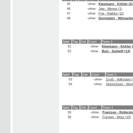
45
-ohne-
Kleemann - Köhler (2)
46
-ohne-
Jipp - Menon (1)
47
-ohne-
Frie - Rathke (11)
48
-ohne-
Dornieden - Winnacker
Spiel
Tag
Zeit
Court
Team 1
51
-ohne-
Kleemann - Köhler (
52
-ohne-
Butt - Schleiff (13)
Spiel
Tag
Zeit
Court
Team 1
53
-ohne-
Groß - Volkmann (
54
-ohne-
Heinrichsen - Wurl
Spiel
Tag
Zeit
Court
Team 1
55
-ohne-
Frantzen - Rollersb
56
-ohne-
Freytag - Wüst (10)