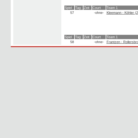
Spiel
Tag
Zeit
Court
Team 1
57
-ohne-
Kleemann - Köhler (2
Spiel
Tag
Zeit
Court
Team 1
58
-ohne-
Frantzen - Rollersbro