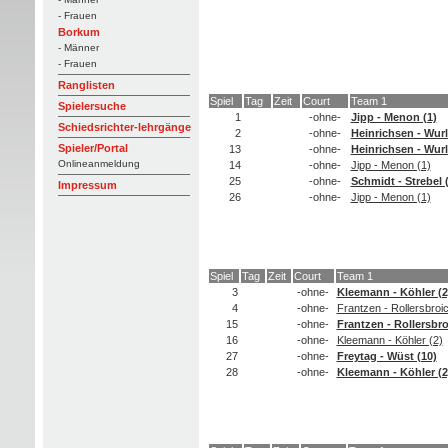
- Frauen
Borkum
- Männer
- Frauen
Ranglisten
Spiel
Tag
Zeit
Court
Team 1
Spielersuche
1
-ohne-
Jipp - Menon (1)
Schiedsrichter-lehrgänge
2
-ohne-
Heinrichsen - Wurl
Spieler/Portal
13
-ohne-
Heinrichsen - Wurl
Onlineanmeldung
14
-ohne-
Jipp - Menon (1)
25
-ohne-
Schmidt - Strebel 
Impressum
26
-ohne-
Jipp - Menon (1)
Spiel
Tag
Zeit
Court
Team 1
3
-ohne-
Kleemann - Köhler (2
4
-ohne-
Frantzen - Rollersbroic
15
-ohne-
Frantzen - Rollersbro
16
-ohne-
Kleemann - Köhler (2)
27
-ohne-
Freytag - Wüst (10)
28
-ohne-
Kleemann - Köhler (2