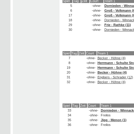
Spiel
Tag
Zeit
Court
Team 1
5
-ohne-
Dornieden - Winnac
6
-ohne-
Groß - Volkmann (
17
-ohne-
Groß - Volkmann (
18
-ohne-
Dornieden - Winnack
29
-ohne-
Frie - Rathke (11)
30
-ohne-
Dornieden - Winnack
Spiel
Tag
Zeit
Court
Team 1
7
-ohne-
Becker - Höhne (4)
8
-ohne-
Herrmann - Schulte Str
19
-ohne-
Herrmann - Schulte Str
20
-ohne-
Becker - Höhne (4)
31
-ohne-
Engbers - Schrader (12)
32
-ohne-
Becker - Höhne (4)
Spiel
Tag
Zeit
Court
Team 1
33
-ohne-
Dornieden - Winnacke
34
-ohne-
Freilos
35
-ohne-
Jipp - Menon (1)
36
-ohne-
Freilos