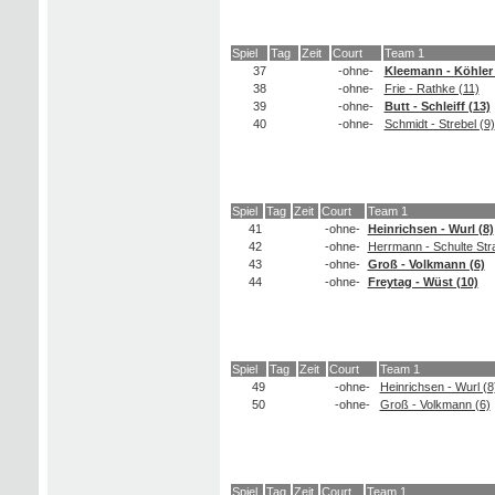
Spiel
Tag
Zeit
Court
Team 1
37
-ohne-
Kleemann - Köhler 
38
-ohne-
Frie - Rathke (11)
39
-ohne-
Butt - Schleiff (13)
40
-ohne-
Schmidt - Strebel (9)
Spiel
Tag
Zeit
Court
Team 1
41
-ohne-
Heinrichsen - Wurl (8)
42
-ohne-
Herrmann - Schulte Str
43
-ohne-
Groß - Volkmann (6)
44
-ohne-
Freytag - Wüst (10)
Spiel
Tag
Zeit
Court
Team 1
49
-ohne-
Heinrichsen - Wurl (8
50
-ohne-
Groß - Volkmann (6)
Spiel
Tag
Zeit
Court
Team 1