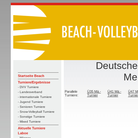
Deutsche
Mei
Startseite Beach
Turniere/Ergebnisse
- DVV Turniere
Parallele
Ü35 Mä.-
Ü41 Mä.-
Ü47 M
- Landesverband
Turniere:
Turnier
Turnier
Turnie
- internationale Turniere
- Jugend Turniere
- Senioren Turniere
- Snow-Volleyball Turniere
- Sonstige Turniere
- Mixed Turniere
Aktuelle Turniere
Laboe
- Männer