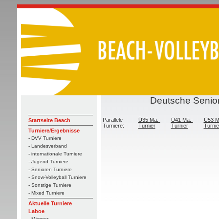
Deutsche Senior
Parallele
Ü35 Mä.-
Ü41 Mä.-
Ü53 M
Startseite Beach
Turniere:
Turnier
Turnier
Turnie
Turniere/Ergebnisse
- DVV Turniere
- Landesverband
- internationale Turniere
- Jugend Turniere
- Senioren Turniere
- Snow-Volleyball Turniere
- Sonstige Turniere
- Mixed Turniere
Aktuelle Turniere
Laboe
- Männer