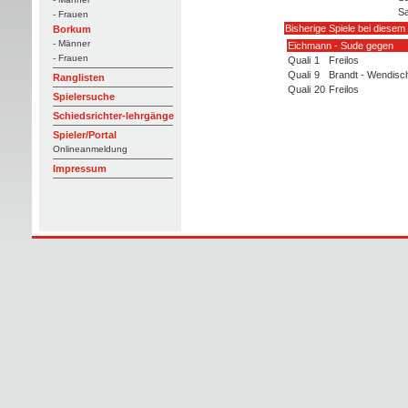
Sa
- Frauen
Bisherige Spiele bei diesem
Borkum
- Männer
Eichmann - Sude gegen
- Frauen
Quali
1
Freilos
Quali
9
Brandt - Wendisc
Ranglisten
Quali
20
Freilos
Spielersuche
Schiedsrichter-lehrgänge
Spieler/Portal
Onlineanmeldung
Impressum