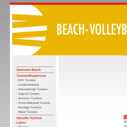
Startseite Beach
Turniere/Ergebnisse
- DVV Turniere
- Landesverband
- internationale Turniere
- Jugend Turniere
- Senioren Turniere
- Snow-Volleyball Turniere
- Sonstige Turniere
- Mixed Turniere
Sp
Aktuelle Turniere
Sa
Laboe
Sa
- Männer