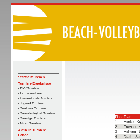
Startseite Beach
Turniere/Ergebnisse
- DVV Turniere
- Landesverband
- internationale Turniere
- Jugend Turniere
- Senioren Turniere
- Snow-Volleyball Turniere
Platz
Team
- Sonstige Turniere
1
Henke - K
- Mixed Turniere
2
Freytag - 
Aktuelle Turniere
3
Helming - 
Laboe
4
Drath - S
- Männer