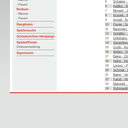
5
Schaiper 
- Frauen
6
Katillus - 
Borkum
7
Birmele - 
- Männer
8
Krosigk - 
- Frauen
9
Arnold - 
10
Punge - S
Ranglisten
11
Baumgart 
Spielersuche
12
Schäffer -
Schiedsrichter-lehrgänge
13
Göhmann -
Spieler/Portal
14
Darashkev
Onlineanmeldung
15
Groth - R
16
Bohlen - 
Impressum
17
Baker - D
18
Heins - He
19
Lorenz - P
20
Schmidt -
21
Baker - V
22
Faroß - R
23
Mangold -
24
Roßmanith