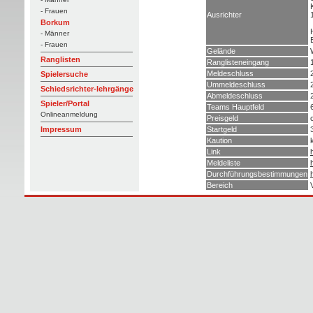
- Frauen
Ausrichter
Borkum
- Männer
- Frauen
Gelände
Ranglisten
Ranglisteneingang
Meldeschluss
Spielersuche
Ummeldeschluss
Schiedsrichter-lehrgänge
Abmeldeschluss
Spieler/Portal
Teams Hauptfeld
Onlineanmeldung
Preisgeld
Startgeld
Impressum
Kaution
Link
Meldeliste
Durchführungsbestimmungen
Bereich