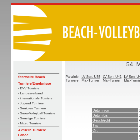
54. 
Parallele
LV Sen. Ü35
LV Sen. Ü41
LV Sen. Ü
Startseite Beach
Turniere:
Mä.-Turnier
Mä.-Turnier
Mä.-Turni
Turniere/Ergebnisse
- DVV Turniere
- Landesverband
- internationale Turniere
- Jugend Turniere
- Senioren Turniere
Datum von
- Snow-Volleyball Turniere
Datum bis
- Sonstige Turniere
Geschlecht
- Mixed Turniere
Typ
Aktuelle Turniere
Ort
Laboe
- Männer