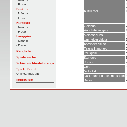
- Frauen
Borkum
Ausrichter
- Männer
- Frauen
Hamburg
Gelände
- Männer
Ranglisteneingang
- Frauen
Meldeschluss
Lenggries
Ummeldeschluss
- Männer
Abmeldeschluss
- Frauen
Teams Hauptfeld
Ranglisten
Preisgeld
Spielersuche
Startgeld
Kaution
Schiedsrichter-lehrgänge
Link
Spieler/Portal
Meldeliste
Onlineanmeldung
Durchführungsbestimmungen
Impressum
Bereich