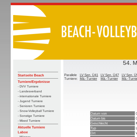
54. 
Parallele
LV Sen. Ü41
LV Sen. Ü47
LV Sen. Ü
Startseite Beach
Turniere:
Mä.-Turnier
Mä.-Turnier
Mä.-Turni
Turniere/Ergebnisse
- DVV Turniere
- Landesverband
- internationale Turniere
- Jugend Turniere
- Senioren Turniere
- Snow-Volleyball Turniere
Datum von
- Sonstige Turniere
Datum bis
- Mixed Turniere
Geschlecht
Aktuelle Turniere
Typ
Laboe
Ort
- Männer