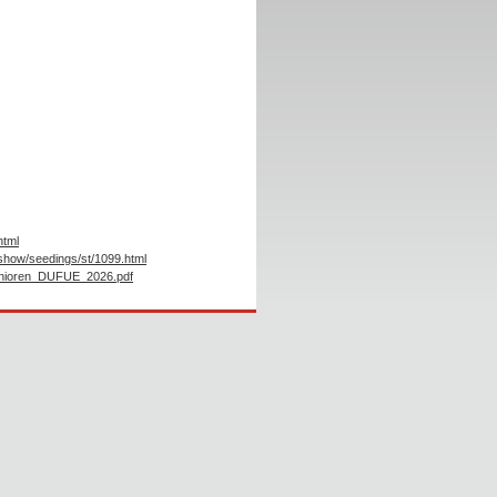
html
/show/seedings/st/1099.html
enioren_DUFUE_2026.pdf