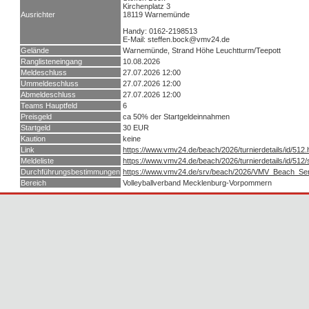
Kirchenplatz 3
Ausrichter
18119 Warnemünde
Handy: 0162-2198513
E-Mail: steffen.bock@vmv24.de
Gelände
Warnemünde, Strand Höhe Leuchtturm/Teepott
Ranglisteneingang
10.08.2026
Meldeschluss
27.07.2026 12:00
Ummeldeschluss
27.07.2026 12:00
Abmeldeschluss
27.07.2026 12:00
Teams Hauptfeld
6
Preisgeld
ca 50% der Startgeldeinnahmen
Startgeld
30 EUR
Kaution
keine
Link
https://www.vmv24.de/beach/2026/turnierdetails/id/512.
Meldeliste
https://www.vmv24.de/beach/2026/turnierdetails/id/512
Durchführungsbestimmungen
https://www.vmv24.de/srv/beach/2026/VMV_Beach_S
Bereich
Volleyballverband Mecklenburg-Vorpommern