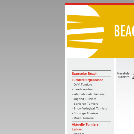
Parallele
L
Startseite Beach
Turniere:
M
Turniere/Ergebnisse
- DVV Turniere
- Landesverband
- internationale Turniere
- Jugend Turniere
- Senioren Turniere
- Snow-Volleyball Turniere
- Sonstige Turniere
- Mixed Turniere
Aktuelle Turniere
Laboe
- Männer