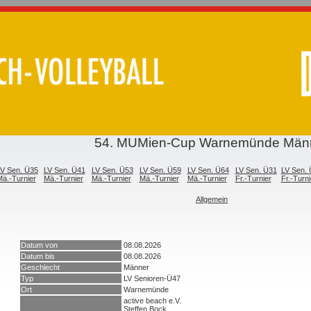
54. MUMien-Cup Warnemünde Män
V Sen. Ü35
LV Sen. Ü41
LV Sen. Ü53
LV Sen. Ü59
LV Sen. Ü64
LV Sen. Ü31
LV Sen.
ä.-Turnier
Mä.-Turnier
Mä.-Turnier
Mä.-Turnier
Mä.-Turnier
Fr.-Turnier
Fr.-Turni
Allgemein
Datum von
08.08.2026
Datum bis
08.08.2026
Geschlecht
Männer
Typ
LV Senioren-Ü47
Ort
Warnemünde
active beach e.V.
Steffen Bock