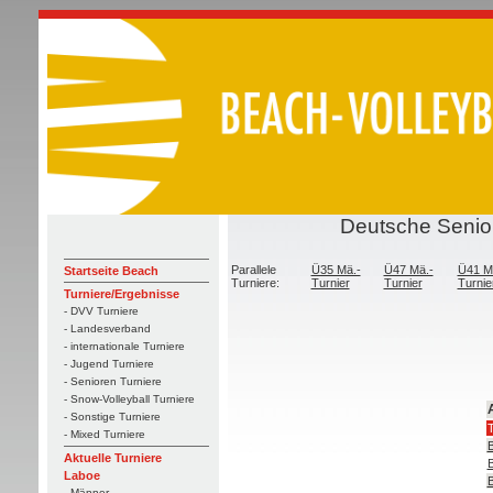
Deutsche Senior
Parallele
Ü35 Mä.-
Ü47 Mä.-
Ü41 M
Startseite Beach
Turniere:
Turnier
Turnier
Turnie
Turniere/Ergebnisse
- DVV Turniere
- Landesverband
- internationale Turniere
- Jugend Turniere
- Senioren Turniere
- Snow-Volleyball Turniere
- Sonstige Turniere
- Mixed Turniere
B
Aktuelle Turniere
B
Laboe
B
- Männer