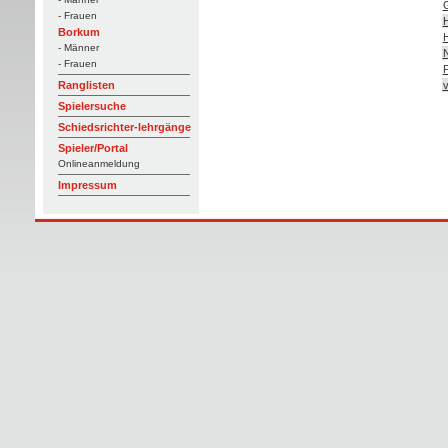
G
- Frauen
H
Borkum
H
- Männer
N
- Frauen
P
v
Ranglisten
Spielersuche
Schiedsrichter-lehrgänge
Spieler/Portal
Onlineanmeldung
Impressum