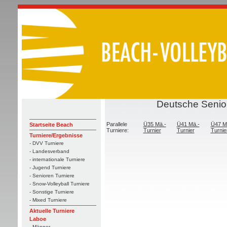
Deutsche Senior
Parallele
Ü35 Mä.-
Ü41 Mä.-
Ü47 M
Startseite Beach
Turniere:
Turnier
Turnier
Turnie
Turniere/Ergebnisse
- DVV Turniere
- Landesverband
- internationale Turniere
- Jugend Turniere
- Senioren Turniere
- Snow-Volleyball Turniere
- Sonstige Turniere
- Mixed Turniere
Aktuelle Turniere
Laboe
- Männer