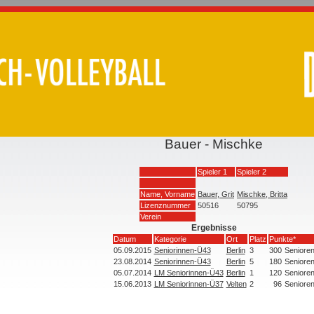
Bauer - Mischke
Spieler 1
Spieler 2
Name, Vorname
Bauer, Grit
Mischke, Britta
Lizenznummer
50516
50795
Verein
Ergebnisse
Datum
Kategorie
Ort
Platz
Punkte*
05.09.2015
Seniorinnen-Ü43
Berlin
3
300
Seniore
23.08.2014
Seniorinnen-Ü43
Berlin
5
180
Seniore
05.07.2014
LM Seniorinnen-Ü43
Berlin
1
120
Seniore
15.06.2013
LM Seniorinnen-Ü37
Velten
2
96
Seniore