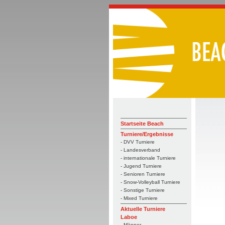
Startseite Beach
Turniere/Ergebnisse
- DVV Turniere
- Landesverband
- internationale Turniere
- Jugend Turniere
- Senioren Turniere
- Snow-Volleyball Turniere
- Sonstige Turniere
- Mixed Turniere
Aktuelle Turniere
Laboe
- Männer