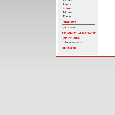
- Frauen
Borkum
- Männer
- Frauen
Ranglisten
Spielersuche
Schiedsrichter-lehrgänge
Spieler/Portal
Onlineanmeldung
Impressum