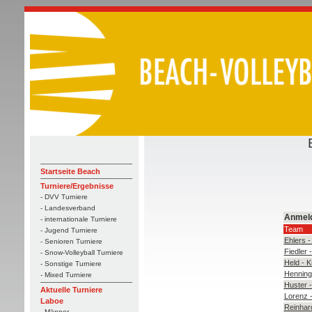
Startseite Beach
Turniere/Ergebnisse
- DVV Turniere
- Landesverband
Anmel
- internationale Turniere
Team
- Jugend Turniere
Ehlers 
- Senioren Turniere
Fiedler
- Snow-Volleyball Turniere
Held - 
- Sonstige Turniere
Henning
- Mixed Turniere
Huster -
Aktuelle Turniere
Lorenz -
Laboe
Reinhar
- Männer