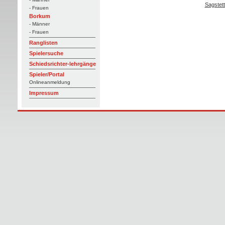
Sagstett
- Frauen
Borkum
- Männer
- Frauen
Ranglisten
Spielersuche
Schiedsrichter-lehrgänge
Spieler/Portal
Onlineanmeldung
Impressum