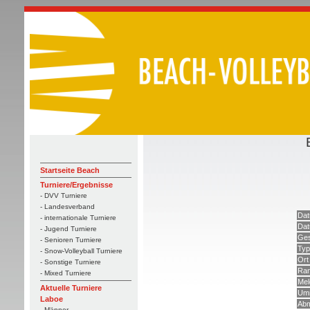
Startseite Beach
Turniere/Ergebnisse
- DVV Turniere
- Landesverband
Dat
- internationale Turniere
Dat
- Jugend Turniere
Ges
- Senioren Turniere
Typ
- Snow-Volleyball Turniere
Ort
- Sonstige Turniere
Ran
- Mixed Turniere
Mel
Aktuelle Turniere
Umm
Laboe
Abm
- Männer