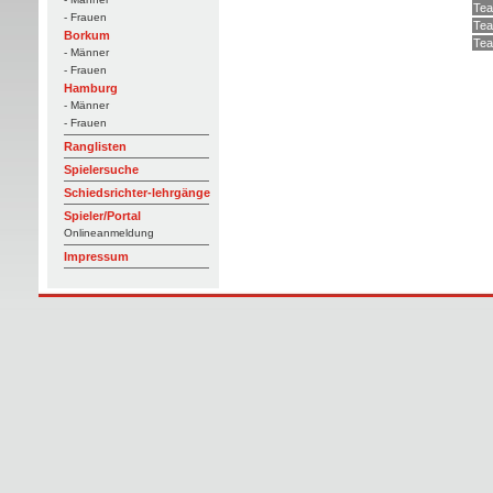
Tea
- Frauen
Tea
Borkum
Tea
- Männer
- Frauen
Hamburg
- Männer
- Frauen
Ranglisten
Spielersuche
Schiedsrichter-lehrgänge
Spieler/Portal
Onlineanmeldung
Impressum