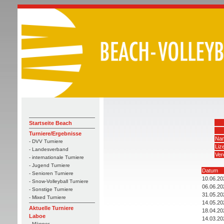
Startseite Beach
Turniere/Ergebnisse
Nam
- DVV Turniere
Liz
- Landesverband
Ver
- internationale Turniere
- Jugend Turniere
Datum
- Senioren Turniere
10.06.20
- Snow-Volleyball Turniere
06.06.20
- Sonstige Turniere
31.05.20
- Mixed Turniere
14.05.20
Aktuelle Turniere
18.04.20
Laboe
14.03.20
- Männer