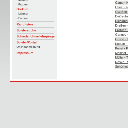
Camp - 
- Frauen
Christ - 
Borkum
Claaßen -
- Männer
Deißenbe
- Frauen
Dieckman
Ranglisten
Dreßen -
Fröhlich
Spielersuche
Gangey 
Schiedsrichter-lehrgänge
Grüne - It
Spieler/Portal
Kotzan -
Onlineanmeldung
Kunst - P
Maidhof 
Impressum
Müller - 
Rosko - 
Schürholz