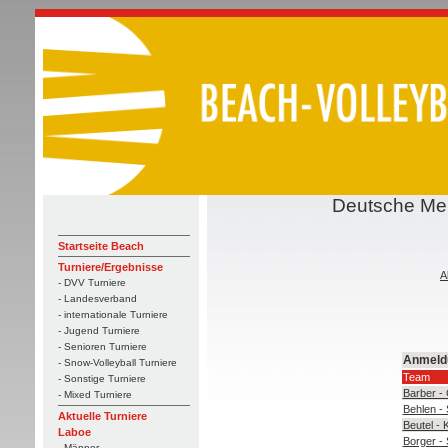
Deutsche Mei
Startseite Beach
Turniere/Ergebnisse
A
- DVV Turniere
- Landesverband
- internationale Turniere
- Jugend Turniere
- Senioren Turniere
Anmeld
- Snow-Volleyball Turniere
Team
- Sonstige Turniere
Barber -
- Mixed Turniere
Behlen -
Aktuelle Turniere
Beutel - 
Laboe
Borger -
- Männer