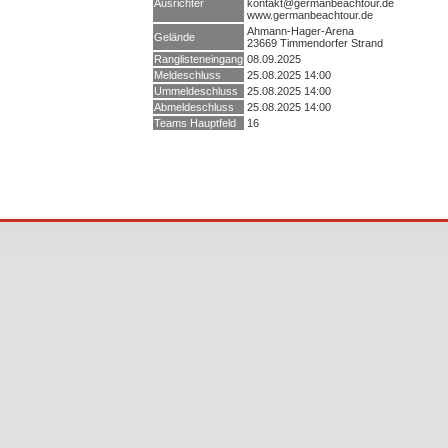
Ausrichter
kontakt@germanbeachtour.de
www.germanbeachtour.de
Ahmann-Hager-Arena
Gelände
23669 Timmendorfer Strand
Ranglisteneingang
08.09.2025
Meldeschluss
25.08.2025 14:00
Ummeldeschluss
25.08.2025 14:00
Abmeldeschluss
25.08.2025 14:00
Teams Hauptfeld
16