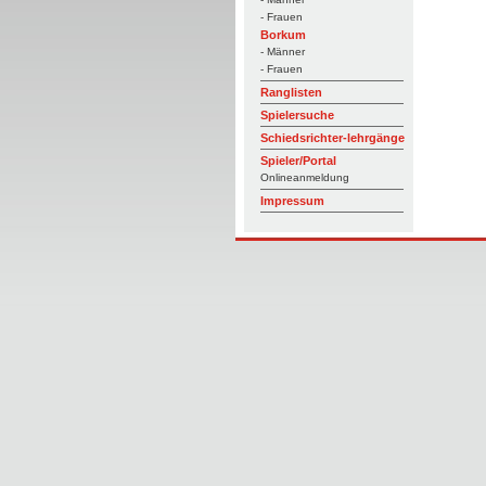
- Frauen
Borkum
- Männer
- Frauen
Ranglisten
Spielersuche
Schiedsrichter-lehrgänge
Spieler/Portal
Onlineanmeldung
Impressum