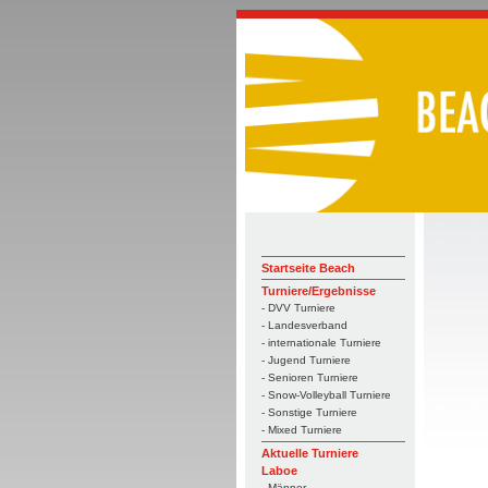
Startseite Beach
Turniere/Ergebnisse
- DVV Turniere
- Landesverband
- internationale Turniere
- Jugend Turniere
- Senioren Turniere
- Snow-Volleyball Turniere
- Sonstige Turniere
- Mixed Turniere
Aktuelle Turniere
Laboe
- Männer