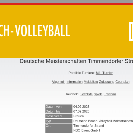
Deutsche Meisterschaften Timmendorfer St
Parallele Turniere:
Mä.-Turnier
Allgemein
Information
Meldeliste
Zulassung
Courtplan
Hauptfeld:
Setzliste
Spiele
Ergebnis
Datum von
04.09.2025
Datum bis
07.09.2025
Geschlecht
Frauen
Typ
Deutsche Beach-Volleyball Meisterschaft
Ort
Timmendorfer Strand
NBO Event GmbH