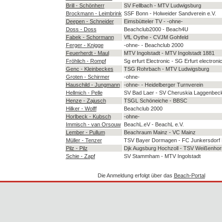
Brill - Schönherr
SV Fellbach - MTV Ludwigsburg
Brockmann - Leimbrink
SSF Bonn - Holweider Sandverein e.V.
Deepen - Schneider
Eimsbütteler TV - -ohne-
Doss - Doss
Beachclub2000 - Beach4U
Fabek - Schormann
VfL Oythe - CVJM Gohfeld
Ferger - Knigge
-ohne- - Beachclub 2000
Feuerherdt - Maul
MTV Ingolstadt - MTV Ingolstadt 1881
Fröhlich - Rompf
Sg erfurt Electronic - SG Erfurt electronic
Genc - Kleinbeckes
TSG Rohrbach - MTV Ludwigsburg
Groten - Schirmer
-ohne-
Hauschild - Jungmann
-ohne- - Heidelberger Turnverein
Hellmich - Pelle
SV Bad Laer - SV Cheruskia Laggenbeck
Henze - Zajusch
TSGL Schöneiche - BBSC
Hilker - Wolff
Beachclub 2000
Horlbeck - Kubsch
-ohne-
Immisch - van Orsouw
BeachL.eV - BeachL e.V.
Lember - Pullum
Beachraum Mainz - VC Mainz
Müller - Tenzer
TSV Bayer Dormagen - FC Junkersdorf 
Pilz - Pilz
Djk Augsburg Hochzoll - TSV Weißenhor
Schie - Zapf
SV Stammham - MTV Ingolstadt
Die Anmeldung erfolgt über das
Beach-Portal