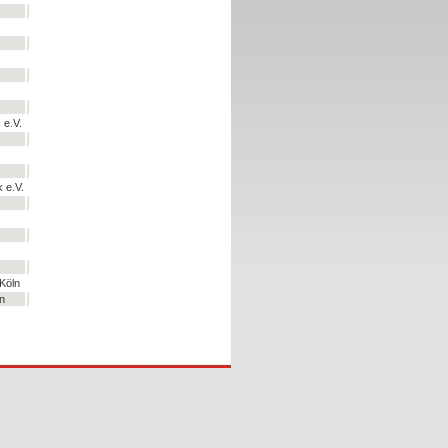
 e.V.
 e.V.
Köln
n