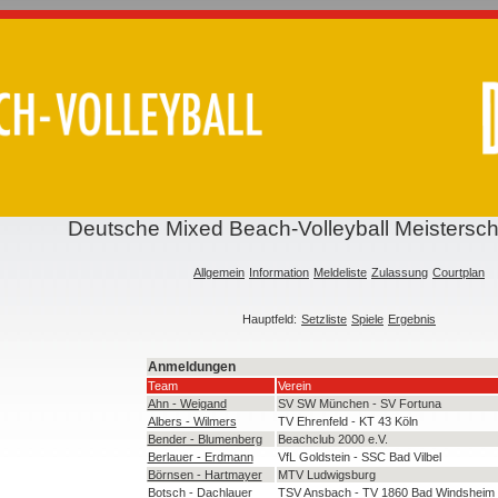
Deutsche Mixed Beach-Volleyball Meistersch
Allgemein
Information
Meldeliste
Zulassung
Courtplan
Hauptfeld:
Setzliste
Spiele
Ergebnis
Anmeldungen
Team
Verein
Ahn - Weigand
SV SW München - SV Fortuna
Albers - Wilmers
TV Ehrenfeld - KT 43 Köln
Bender - Blumenberg
Beachclub 2000 e.V.
Berlauer - Erdmann
VfL Goldstein - SSC Bad Vilbel
Börnsen - Hartmayer
MTV Ludwigsburg
Botsch - Dachlauer
TSV Ansbach - TV 1860 Bad Windsheim