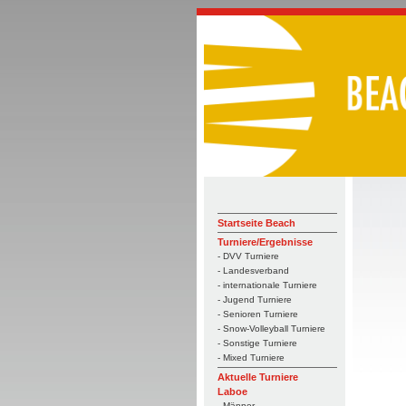
Startseite Beach
Turniere/Ergebnisse
- DVV Turniere
- Landesverband
- internationale Turniere
- Jugend Turniere
- Senioren Turniere
- Snow-Volleyball Turniere
- Sonstige Turniere
- Mixed Turniere
Aktuelle Turniere
Laboe
- Männer