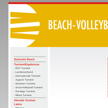
Startseite Beach
Turniere/Ergebnisse
- DVV Turniere
- Landesverband
- internationale Turniere
- Jugend Turniere
- Senioren Turniere
- Snow-Volleyball Turniere
- Sonstige Turniere
- Mixed Turniere
Aktuelle Turniere
Laboe
- Männer