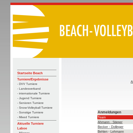
Startseite Beach
Turniere/Ergebnisse
A
- DVV Turniere
- Landesverband
- internationale Turniere
- Jugend Turniere
- Senioren Turniere
- Snow-Volleyball Turniere
Anmeldungen
- Sonstige Turniere
Team
- Mixed Turniere
Ahmann - Stieper
Aktuelle Turniere
Becker - Dollinger
Laboe
Behlen - Lehmann
- Männer