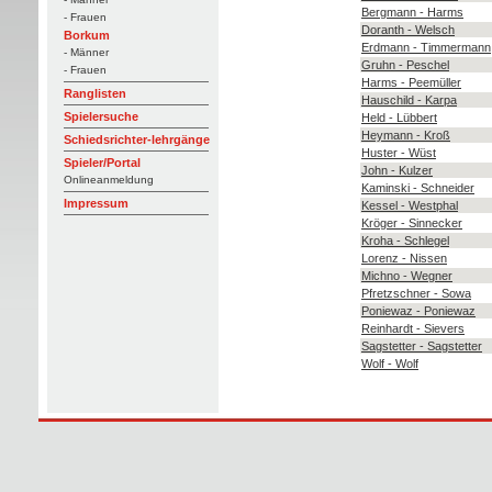
Bergmann - Harms
- Frauen
Doranth - Welsch
Borkum
Erdmann - Timmermann
- Männer
Gruhn - Peschel
- Frauen
Harms - Peemüller
Ranglisten
Hauschild - Karpa
Spielersuche
Held - Lübbert
Heymann - Kroß
Schiedsrichter-lehrgänge
Huster - Wüst
Spieler/Portal
John - Kulzer
Onlineanmeldung
Kaminski - Schneider
Impressum
Kessel - Westphal
Kröger - Sinnecker
Kroha - Schlegel
Lorenz - Nissen
Michno - Wegner
Pfretzschner - Sowa
Poniewaz - Poniewaz
Reinhardt - Sievers
Sagstetter - Sagstetter
Wolf - Wolf