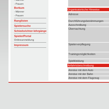
- Frauen
Borkum
Organisatorische Hinweise
- Männer
Adresse
- Frauen
Ranglisten
Durchführungsbestimmungen
Ausschreibung
Spielersuche
Übernachtung
Schiedsrichter-lehrgänge
Spieler/Portal
Onlineanmeldung
Spielerverpflegung
Impressum
Trainingsmöglichkeiten
Spielkleidung
Anfahrtsbeschreibung
Anreise mit dem Auto
Anreise mit der Bahn
Anreise mit dem Flugzeug