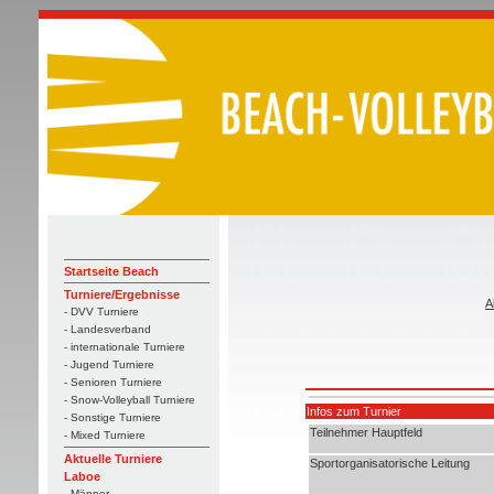
Startseite Beach
Turniere/Ergebnisse
A
- DVV Turniere
- Landesverband
- internationale Turniere
- Jugend Turniere
- Senioren Turniere
- Snow-Volleyball Turniere
Infos zum Turnier
- Sonstige Turniere
Teilnehmer Hauptfeld
- Mixed Turniere
Aktuelle Turniere
Sportorganisatorische Leitung
Laboe
- Männer