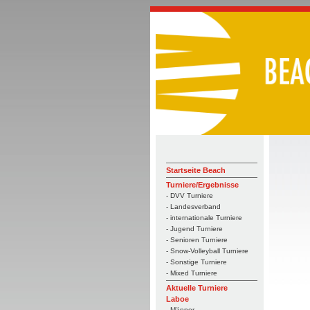
Startseite Beach
Turniere/Ergebnisse
- DVV Turniere
- Landesverband
- internationale Turniere
- Jugend Turniere
- Senioren Turniere
- Snow-Volleyball Turniere
- Sonstige Turniere
- Mixed Turniere
Aktuelle Turniere
Laboe
- Männer