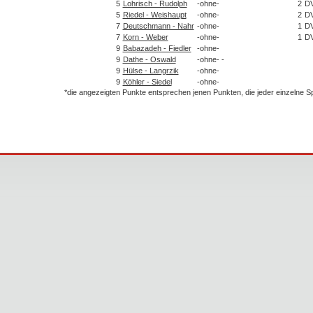
5
Lohrisch - Rudolph
-ohne-
2
D
5
Riedel - Weishaupt
-ohne-
2
D
7
Deutschmann - Nahr
-ohne-
1
D
7
Korn - Weber
-ohne-
1
D
9
Babazadeh - Fiedler
-ohne-
9
Dathe - Oswald
-ohne- -
9
Hülse - Langrzik
-ohne-
9
Köhler - Siedel
-ohne-
*die angezeigten Punkte entsprechen jenen Punkten, die jeder einzelne 