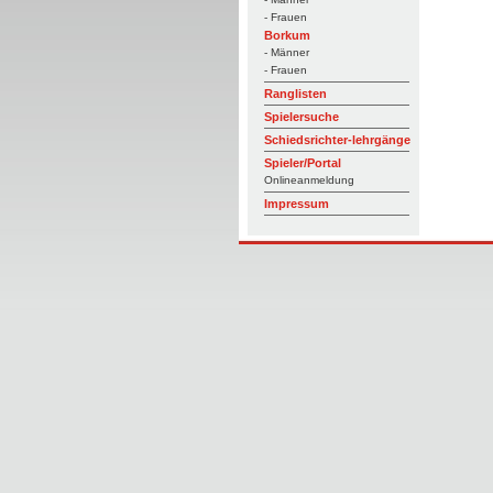
- Frauen
Borkum
- Männer
- Frauen
Ranglisten
Spielersuche
Schiedsrichter-lehrgänge
Spieler/Portal
Onlineanmeldung
Impressum