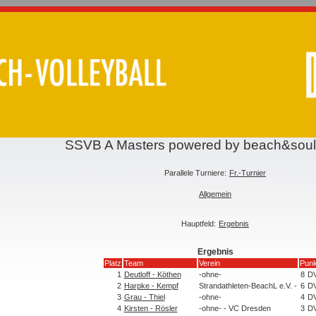
SSVB A Masters powered by beach&sou
Parallele Turniere:
Fr.-Turnier
Allgemein
Hauptfeld:
Ergebnis
Ergebnis
Platz
Team
Verein
Punk
1
Deutloff - Köthen
-ohne-
8
D
2
Harpke - Kempf
Strandathleten-BeachL e.V. -
6
D
3
Grau - Thiel
-ohne-
4
D
4
Kirsten - Rösler
-ohne- - VC Dresden
3
D