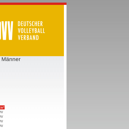
l Männer
te*
VV
VV
VV
VV