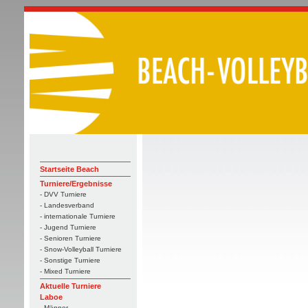
Startseite Beach
Turniere/Ergebnisse
- DVV Turniere
- Landesverband
- internationale Turniere
- Jugend Turniere
- Senioren Turniere
- Snow-Volleyball Turniere
- Sonstige Turniere
- Mixed Turniere
Aktuelle Turniere
Laboe
- Männer