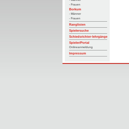
- Frauen
Borkum
- Männer
- Frauen
Ranglisten
Spielersuche
Schiedsrichter-lehrgänge
Spieler/Portal
Onlineanmeldung
Impressum