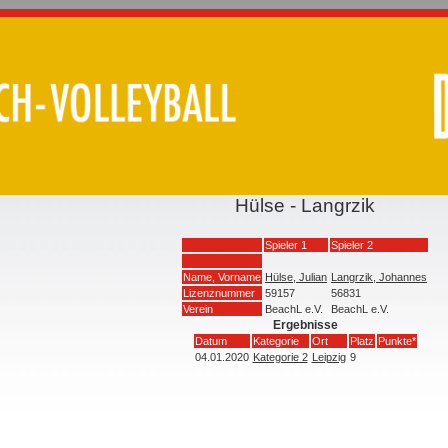
Hülse - Langrzik
Spieler 1
Spieler 2
Name, Vorname
Hülse, Julian
Langrzik, Johannes
Lizenznummer
59157
56831
Verein
BeachL e.V.
BeachL e.V.
Ergebnisse
Datum
Kategorie
Ort
Platz
Punkte*
04.01.2020
Kategorie 2
Leipzig
9