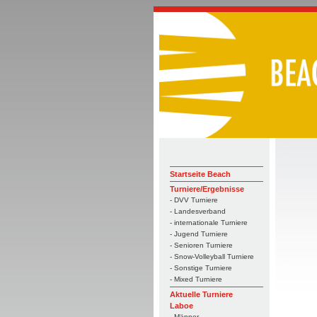
Startseite Beach
Turniere/Ergebnisse
- DVV Turniere
- Landesverband
- internationale Turniere
- Jugend Turniere
- Senioren Turniere
- Snow-Volleyball Turniere
- Sonstige Turniere
- Mixed Turniere
Aktuelle Turniere
Laboe
- Männer