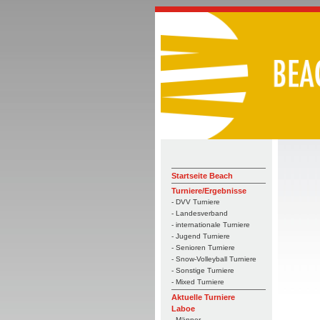
Startseite Beach
Turniere/Ergebnisse
- DVV Turniere
- Landesverband
- internationale Turniere
- Jugend Turniere
- Senioren Turniere
- Snow-Volleyball Turniere
- Sonstige Turniere
- Mixed Turniere
Aktuelle Turniere
Laboe
- Männer