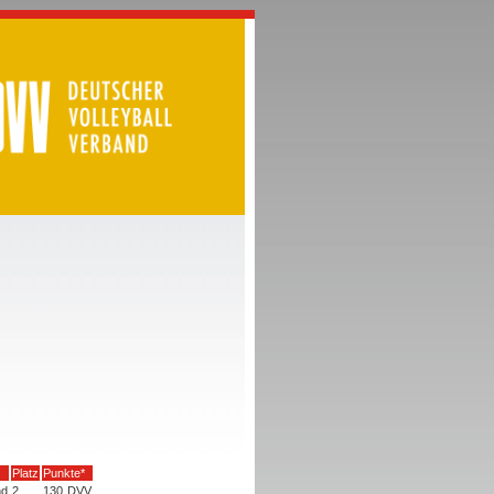
Platz
Punkte*
nd
2
130
DVV