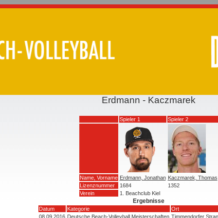
Erdmann - Kaczmarek
Spieler 1
Spieler 2
Name, Vorname
Erdmann, Jonathan
Kaczmarek, Thomas
Lizenznummer
1684
1352
Verein
1. Beachclub Kiel
Ergebnisse
Datum
Kategorie
Ort
08.09.2016
Deutsche Beach-Volleyball Meisterschaften
Timmendorfer Stra