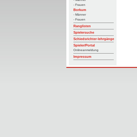
- Frauen
Borkum
- Männer
- Frauen
Ranglisten
Spielersuche
Schiedsrichter-lehrgänge
Spieler/Portal
Onlineanmeldung
Impressum