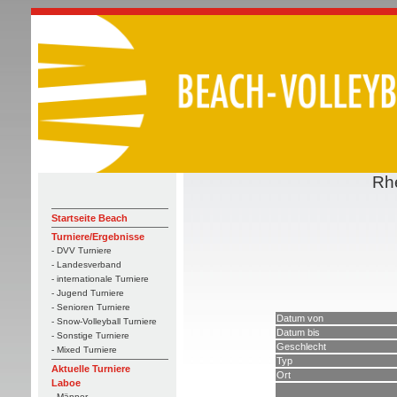
Rhe
Startseite Beach
Turniere/Ergebnisse
- DVV Turniere
- Landesverband
- internationale Turniere
- Jugend Turniere
- Senioren Turniere
Datum von
- Snow-Volleyball Turniere
Datum bis
- Sonstige Turniere
Geschlecht
- Mixed Turniere
Typ
Aktuelle Turniere
Ort
Laboe
- Männer