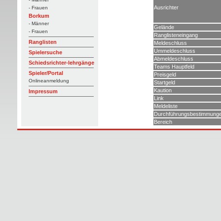
Ausrichter
- Frauen
Borkum
- Männer
Gelände
- Frauen
Ranglisteneingang
Ranglisten
Meldeschluss
Ummeldeschluss
Spielersuche
Abmeldeschluss
Schiedsrichter-lehrgänge
Teams Hauptfeld
Spieler/Portal
Preisgeld
Onlineanmeldung
Startgeld
Kaution
Impressum
Link
Meldeliste
Durchführungsbestimmung
Bereich