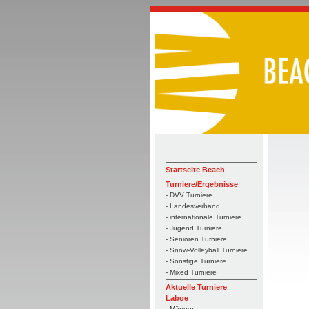
Startseite Beach
Turniere/Ergebnisse
- DVV Turniere
- Landesverband
- internationale Turniere
- Jugend Turniere
- Senioren Turniere
- Snow-Volleyball Turniere
- Sonstige Turniere
- Mixed Turniere
Aktuelle Turniere
Laboe
- Männer