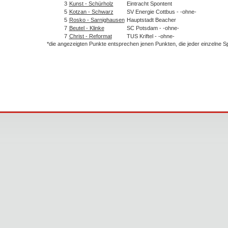
3
Kunst - Schürholz
Eintracht Spontent
5
Kotzan - Schwarz
SV Energie Cottbus - -ohne-
5
Rosko - Sarnighausen
Hauptstadt Beacher
7
Beutel - Klinke
SC Potsdam - -ohne-
7
Christ - Reformat
TUS Kriftel - -ohne-
*die angezeigten Punkte entsprechen jenen Punkten, die jeder einzelne 