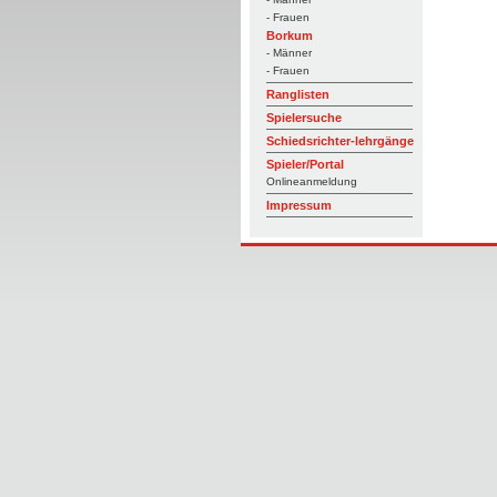
- Frauen
Borkum
- Männer
- Frauen
Ranglisten
Spielersuche
Schiedsrichter-lehrgänge
Spieler/Portal
Onlineanmeldung
Impressum