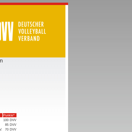
en
Punkte*
100
DVV
85
DVV
V.
70
DVV