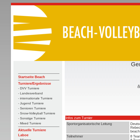
Ger
Startseite Beach
Turniere/Ergebnisse
A
- DVV Turniere
- Landesverband
- internationale Turniere
- Jugend Turniere
- Senioren Turniere
- Snow-Volleyball Turniere
Infos zum Turnier
- Sonstige Turniere
- Mixed Turniere
Sportorganisatorische Leitung
Deutsc
Rebec
Aktuelle Turniere
beach
Laboe
Teilnehmer
8 Tea
8 Tea
- Männer