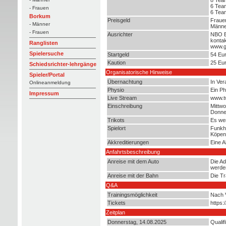
6 Team
- Frauen
6 Team
Borkum
Preisgeld
Fraue
- Männer
Männe
- Frauen
Ausrichter
NBO 
konta
Ranglisten
www.g
Spielersuche
Startgeld
54 Eur
Kaution
25 Eur
Schiedsrichter-lehrgänge
Organisatorische Hinweise
Spieler/Portal
Übernachtung
In Ver
Onlineanmeldung
Physio
Ein Ph
Impressum
Live Stream
www.tw
Einschreibung
Mittwo
Donne
Trikots
Es wer
Spielort
Funkh
Köpeni
Akkreditierungen
Eine A
Anfahrtsbeschreibung
Anreise mit dem Auto
Die Ad
werde
Anreise mit der Bahn
Die Tr
Q&A
Trainingsmöglichkeit
Nach V
Tickets
https:
Zeitplan
Donnerstag, 14.08.2025
Qualif