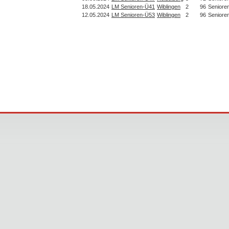
18.05.2024
LM Senioren-Ü41
Wiblingen
2
96
Seniore
12.05.2024
LM Senioren-Ü53
Wiblingen
2
96
Seniore