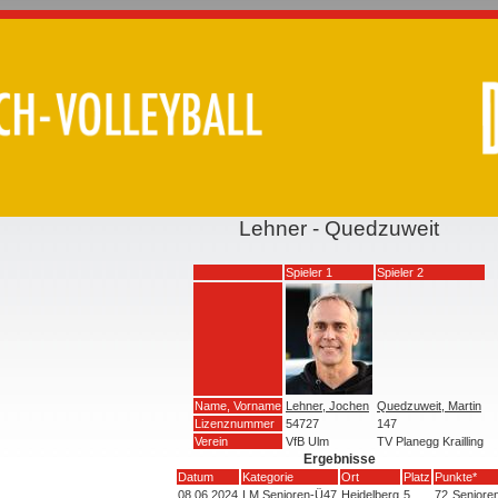
Lehner - Quedzuweit
Spieler 1
Spieler 2
Name, Vorname
Lehner, Jochen
Quedzuweit, Martin
Lizenznummer
54727
147
Verein
VfB Ulm
TV Planegg Krailling
Ergebnisse
Datum
Kategorie
Ort
Platz
Punkte*
08.06.2024
LM Senioren-Ü47
Heidelberg
5
72
Seniore