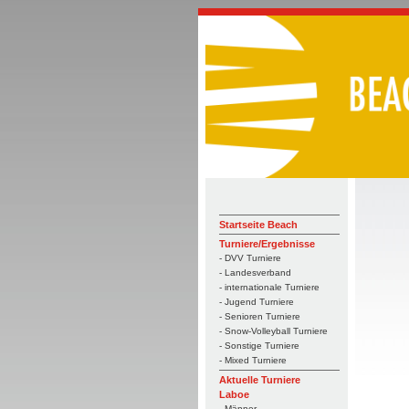
Startseite Beach
Turniere/Ergebnisse
- DVV Turniere
- Landesverband
- internationale Turniere
- Jugend Turniere
- Senioren Turniere
- Snow-Volleyball Turniere
- Sonstige Turniere
- Mixed Turniere
Aktuelle Turniere
Laboe
- Männer