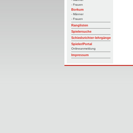
- Frauen
Borkum
- Männer
- Frauen
Ranglisten
Spielersuche
Schiedsrichter-lehrgänge
Spieler/Portal
Onlineanmeldung
Impressum