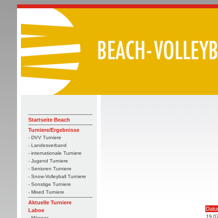
Startseite Beach
Turniere/Ergebnisse
- DVV Turniere
- Landesverband
- internationale Turniere
- Jugend Turniere
- Senioren Turniere
- Snow-Volleyball Turniere
- Sonstige Turniere
- Mixed Turniere
Aktuelle Turniere
Dat
Laboe
19.0
- Männer