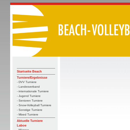
Startseite Beach
Turniere/Ergebnisse
- DVV Turniere
- Landesverband
- internationale Turniere
- Jugend Turniere
- Senioren Turniere
- Snow-Volleyball Turniere
- Sonstige Turniere
- Mixed Turniere
Aktuelle Turniere
Laboe
- Männer